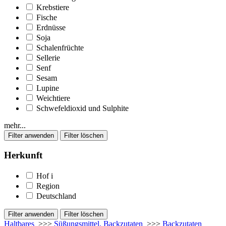
Krebstiere
Fische
Erdnüsse
Soja
Schalenfrüchte
Sellerie
Senf
Sesam
Lupine
Weichtiere
Schwefeldioxid und Sulphite
mehr...
Herkunft
Hof
i
Region
Deutschland
Haltbares
>>>
Süßungsmittel, Backzutaten
>>>
Backzutaten