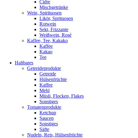
Cidre
Mischgetränke
Wein, Spirituosen
Likör, Sprituosen
Rotwein
Sekt, Frizzante
Weißwein, Rosé
Kaffee, Tee, Kakako
Kaffee
Kakao
Tee
Haltbares
Getreideprodukte
Getreide
Hülsenfrüchte
Kaffee
Mehl
Müsli, Flocken, Flakes
Sonstiges
Tomatenprodukte
Ketchup
Saucen
Sonstiges
Säfte
Nudeln, Reis, Hülsenfrüchte