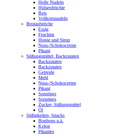
Helle Nudeln
Hülsenfrüchte
Reis
Vollkornnudeln
Brotaufstriche
Essig
Fruchtig
Honig und Sirup
Nuss-/Schokocreme
Pikant
Süßungsmittel, Backzutaten
Backzutaten
Backzutaten
Getreide
Mehl
Nuss-/Schokocreme
Pikant
Sonstiges
Sonstiges
Zucker, Süßungsmittel
Öl
Süßigkeiten, Snacks
Bonbons u.ä.
Kekse
Pikantes