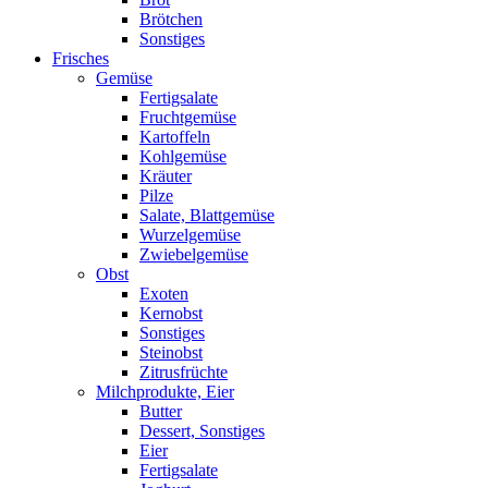
Brötchen
Sonstiges
Frisches
Gemüse
Fertigsalate
Fruchtgemüse
Kartoffeln
Kohlgemüse
Kräuter
Pilze
Salate, Blattgemüse
Wurzelgemüse
Zwiebelgemüse
Obst
Exoten
Kernobst
Sonstiges
Steinobst
Zitrusfrüchte
Milchprodukte, Eier
Butter
Dessert, Sonstiges
Eier
Fertigsalate