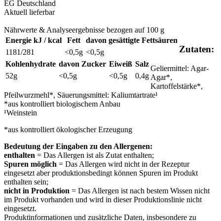
EG
Deutschland
Aktuell lieferbar
Nährwerte & Analyseergebnisse bezogen auf 100 g
Energie kJ / kcal
Fett
davon gesättigte Fettsäuren
Zutaten:
1181/281
<0,5g
<0,5g
Kohlenhydrate
davon Zucker
Eiweiß
Salz
Geliermittel: Agar-
52g
<0,5g
<0,5g
0,4g
Agar*,
Kartoffelstärke*,
Pfeilwurzmehl*, Säuerungsmittel: Kaliumtartrate¹
*aus kontrolliert biologischem Anbau
¹Weinstein
*aus kontrolliert ökologischer Erzeugung
Bedeutung der Eingaben zu den Allergenen:
enthalten
= Das Allergen ist als Zutat enthalten;
Spuren möglich
= Das Allergen wird nicht in der Rezeptur
eingesetzt aber produktionsbedingt können Spuren im Produkt
enthalten sein;
nicht in Produktion
= Das Allergen ist nach bestem Wissen nicht
im Produkt vorhanden und wird in dieser Produktionslinie nicht
eingesetzt.
Produktinformationen und zusätzliche Daten, insbesondere zu