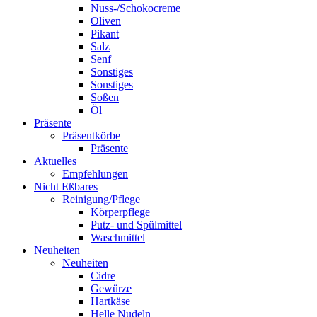
Nuss-/Schokocreme
Oliven
Pikant
Salz
Senf
Sonstiges
Sonstiges
Soßen
Öl
Präsente
Präsentkörbe
Präsente
Aktuelles
Empfehlungen
Nicht Eßbares
Reinigung/Pflege
Körperpflege
Putz- und Spülmittel
Waschmittel
Neuheiten
Neuheiten
Cidre
Gewürze
Hartkäse
Helle Nudeln