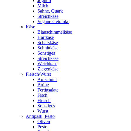
Joghurt
Milch
Sahne, Quark
Streichkäse
Vegane Getränke
Käse
Blauschimmelkäse
Hartkäse
Schafskäse
Schnittkäse
Sonstiges
Streichkäse
Weichkäse
Ziegenkäse
Fleisch/Wurst
Aufschnitt
Brühe
Fertigsalate
Fisch
Fleisch
Sonstiges
Wurst
Antipasti, Pesto
Oliven
Pesto