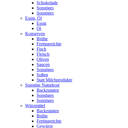
Schokolade
Sonstiges
Sonstiges
Essig, Öl
Essig
Öl
Konserven
Brühe
Fertiggerichte
Fisch
Fleisch
Oliven
Saucen
Sonstiges
Soßen
Statt Milchprodukte
Sonstige Naturkost
Backzutaten
Sonstiges
Sonstiges
Würzmittel
Backzutaten
Brühe
Fertiggerichte
Gewürze