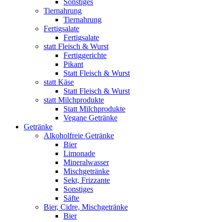
Sonstiges
Tiernahrung
Tiernahrung
Fertigsalate
Fertigsalate
statt Fleisch & Wurst
Fertiggerichte
Pikant
Statt Fleisch & Wurst
statt Käse
Statt Fleisch & Wurst
statt Milchprodukte
Statt Milchprodukte
Vegane Getränke
Getränke
Alkoholfreie Getränke
Bier
Limonade
Mineralwasser
Mischgetränke
Sekt, Frizzante
Sonstiges
Säfte
Bier, Cidre, Mischgetränke
Bier