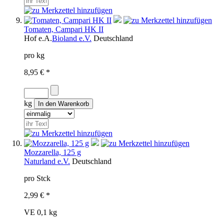
Tomaten, Campari HK II
Hof
e.A.
Bioland e.V.
Deutschland
pro kg
8,95 € *
kg
Mozzarella, 125 g
Naturland e.V.
Deutschland
pro Stck
2,99 € *
VE 0,1 kg