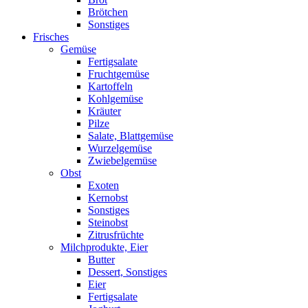
Brötchen
Sonstiges
Frisches
Gemüse
Fertigsalate
Fruchtgemüse
Kartoffeln
Kohlgemüse
Kräuter
Pilze
Salate, Blattgemüse
Wurzelgemüse
Zwiebelgemüse
Obst
Exoten
Kernobst
Sonstiges
Steinobst
Zitrusfrüchte
Milchprodukte, Eier
Butter
Dessert, Sonstiges
Eier
Fertigsalate