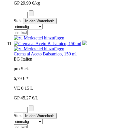
GP 29,90 €/kg
Stck
Crema al Aceto Balsamico, 150 ml
EG
Italien
pro Stck
6,79 € *
VE 0,15 L
GP 45,27 €/L
Stck