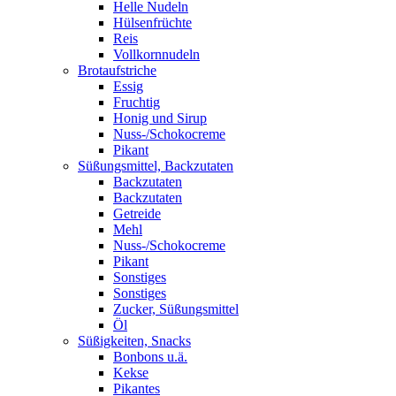
Helle Nudeln
Hülsenfrüchte
Reis
Vollkornnudeln
Brotaufstriche
Essig
Fruchtig
Honig und Sirup
Nuss-/Schokocreme
Pikant
Süßungsmittel, Backzutaten
Backzutaten
Backzutaten
Getreide
Mehl
Nuss-/Schokocreme
Pikant
Sonstiges
Sonstiges
Zucker, Süßungsmittel
Öl
Süßigkeiten, Snacks
Bonbons u.ä.
Kekse
Pikantes