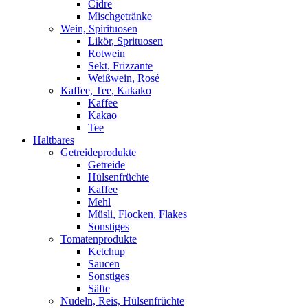
Cidre
Mischgetränke
Wein, Spirituosen
Likör, Sprituosen
Rotwein
Sekt, Frizzante
Weißwein, Rosé
Kaffee, Tee, Kakako
Kaffee
Kakao
Tee
Haltbares
Getreideprodukte
Getreide
Hülsenfrüchte
Kaffee
Mehl
Müsli, Flocken, Flakes
Sonstiges
Tomatenprodukte
Ketchup
Saucen
Sonstiges
Säfte
Nudeln, Reis, Hülsenfrüchte