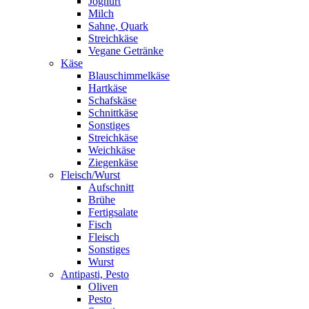
Joghurt
Milch
Sahne, Quark
Streichkäse
Vegane Getränke
Käse
Blauschimmelkäse
Hartkäse
Schafskäse
Schnittkäse
Sonstiges
Streichkäse
Weichkäse
Ziegenkäse
Fleisch/Wurst
Aufschnitt
Brühe
Fertigsalate
Fisch
Fleisch
Sonstiges
Wurst
Antipasti, Pesto
Oliven
Pesto