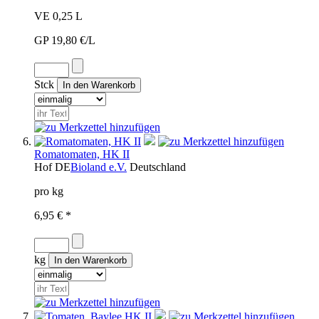
VE 0,25 L
GP 19,80 €/L
Stck
Romatomaten, HK II
Hof
DE
Bioland e.V.
Deutschland
pro kg
6,95 € *
kg