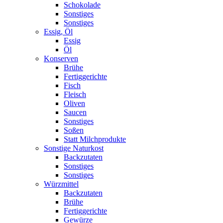
Schokolade
Sonstiges
Sonstiges
Essig, Öl
Essig
Öl
Konserven
Brühe
Fertiggerichte
Fisch
Fleisch
Oliven
Saucen
Sonstiges
Soßen
Statt Milchprodukte
Sonstige Naturkost
Backzutaten
Sonstiges
Sonstiges
Würzmittel
Backzutaten
Brühe
Fertiggerichte
Gewürze