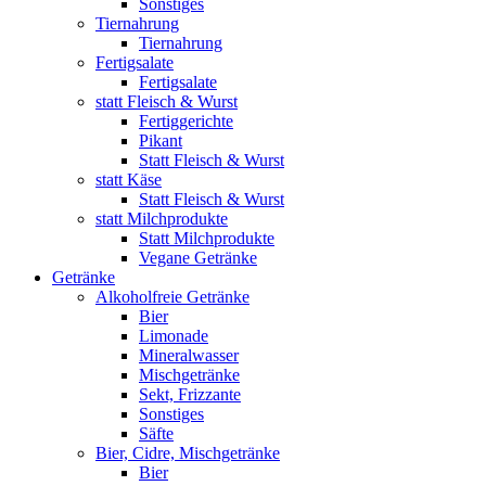
Sonstiges
Tiernahrung
Tiernahrung
Fertigsalate
Fertigsalate
statt Fleisch & Wurst
Fertiggerichte
Pikant
Statt Fleisch & Wurst
statt Käse
Statt Fleisch & Wurst
statt Milchprodukte
Statt Milchprodukte
Vegane Getränke
Getränke
Alkoholfreie Getränke
Bier
Limonade
Mineralwasser
Mischgetränke
Sekt, Frizzante
Sonstiges
Säfte
Bier, Cidre, Mischgetränke
Bier