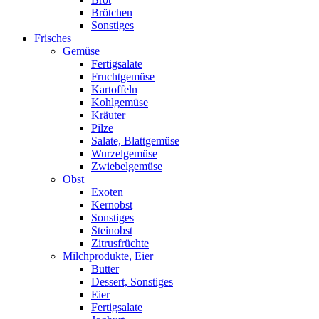
Brötchen
Sonstiges
Frisches
Gemüse
Fertigsalate
Fruchtgemüse
Kartoffeln
Kohlgemüse
Kräuter
Pilze
Salate, Blattgemüse
Wurzelgemüse
Zwiebelgemüse
Obst
Exoten
Kernobst
Sonstiges
Steinobst
Zitrusfrüchte
Milchprodukte, Eier
Butter
Dessert, Sonstiges
Eier
Fertigsalate