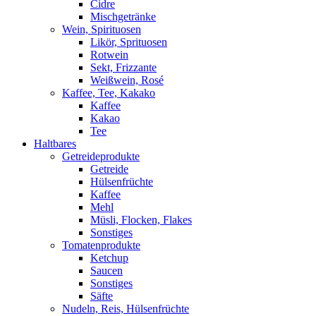
Cidre
Mischgetränke
Wein, Spirituosen
Likör, Sprituosen
Rotwein
Sekt, Frizzante
Weißwein, Rosé
Kaffee, Tee, Kakako
Kaffee
Kakao
Tee
Haltbares
Getreideprodukte
Getreide
Hülsenfrüchte
Kaffee
Mehl
Müsli, Flocken, Flakes
Sonstiges
Tomatenprodukte
Ketchup
Saucen
Sonstiges
Säfte
Nudeln, Reis, Hülsenfrüchte