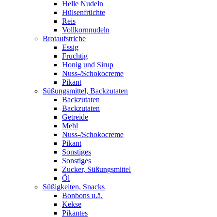
Helle Nudeln
Hülsenfrüchte
Reis
Vollkornnudeln
Brotaufstriche
Essig
Fruchtig
Honig und Sirup
Nuss-/Schokocreme
Pikant
Süßungsmittel, Backzutaten
Backzutaten
Backzutaten
Getreide
Mehl
Nuss-/Schokocreme
Pikant
Sonstiges
Sonstiges
Zucker, Süßungsmittel
Öl
Süßigkeiten, Snacks
Bonbons u.ä.
Kekse
Pikantes