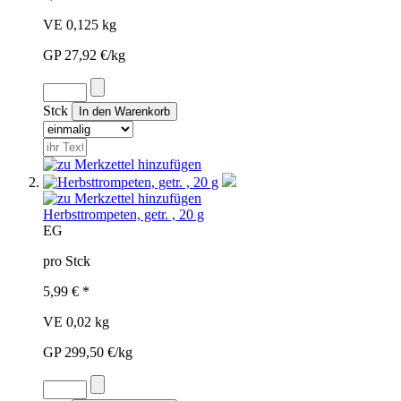
VE 0,125 kg
GP 27,92 €/kg
Stck
Herbsttrompeten, getr. , 20 g
EG
pro Stck
5,99 € *
VE 0,02 kg
GP 299,50 €/kg