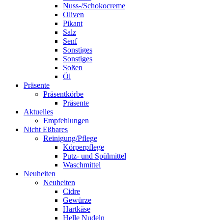
Nuss-/Schokocreme
Oliven
Pikant
Salz
Senf
Sonstiges
Sonstiges
Soßen
Öl
Präsente
Präsentkörbe
Präsente
Aktuelles
Empfehlungen
Nicht Eßbares
Reinigung/Pflege
Körperpflege
Putz- und Spülmittel
Waschmittel
Neuheiten
Neuheiten
Cidre
Gewürze
Hartkäse
Helle Nudeln