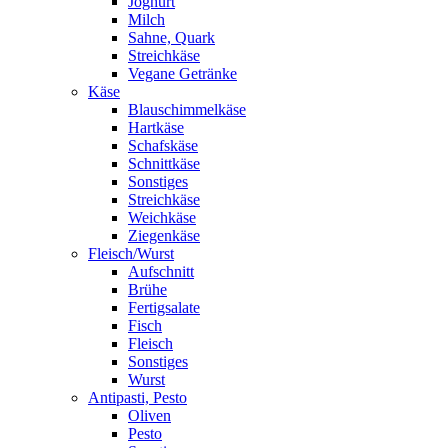
Joghurt
Milch
Sahne, Quark
Streichkäse
Vegane Getränke
Käse
Blauschimmelkäse
Hartkäse
Schafskäse
Schnittkäse
Sonstiges
Streichkäse
Weichkäse
Ziegenkäse
Fleisch/Wurst
Aufschnitt
Brühe
Fertigsalate
Fisch
Fleisch
Sonstiges
Wurst
Antipasti, Pesto
Oliven
Pesto