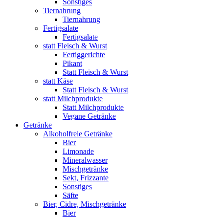
Sonstiges
Tiernahrung
Tiernahrung
Fertigsalate
Fertigsalate
statt Fleisch & Wurst
Fertiggerichte
Pikant
Statt Fleisch & Wurst
statt Käse
Statt Fleisch & Wurst
statt Milchprodukte
Statt Milchprodukte
Vegane Getränke
Getränke
Alkoholfreie Getränke
Bier
Limonade
Mineralwasser
Mischgetränke
Sekt, Frizzante
Sonstiges
Säfte
Bier, Cidre, Mischgetränke
Bier