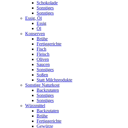
Schokolade
Sonstiges
Sonstiges
Essig, Öl
Essig
Öl
Konserven
Brühe
Fertiggerichte
Fisch
Fleisch
Oliven
Saucen
Sonstiges
Soßen
Statt Milchprodukte
Sonstige Naturkost
Backzutaten
Sonstiges
Sonstiges
Würzmittel
Backzutaten
Brühe
Fertiggerichte
Gewürze