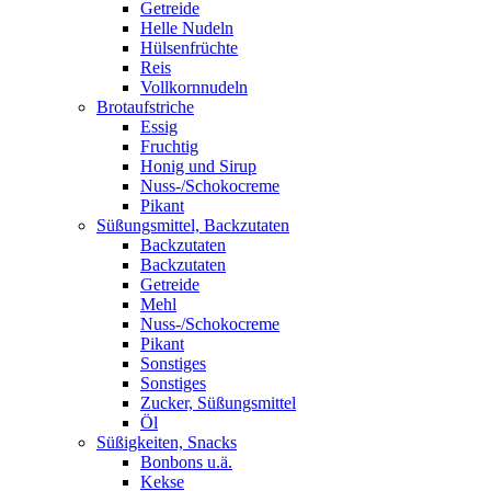
Getreide
Helle Nudeln
Hülsenfrüchte
Reis
Vollkornnudeln
Brotaufstriche
Essig
Fruchtig
Honig und Sirup
Nuss-/Schokocreme
Pikant
Süßungsmittel, Backzutaten
Backzutaten
Backzutaten
Getreide
Mehl
Nuss-/Schokocreme
Pikant
Sonstiges
Sonstiges
Zucker, Süßungsmittel
Öl
Süßigkeiten, Snacks
Bonbons u.ä.
Kekse