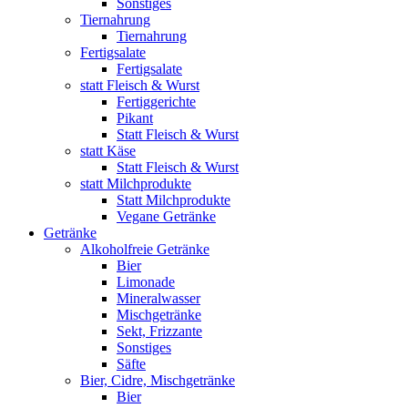
Sonstiges
Tiernahrung
Tiernahrung
Fertigsalate
Fertigsalate
statt Fleisch & Wurst
Fertiggerichte
Pikant
Statt Fleisch & Wurst
statt Käse
Statt Fleisch & Wurst
statt Milchprodukte
Statt Milchprodukte
Vegane Getränke
Getränke
Alkoholfreie Getränke
Bier
Limonade
Mineralwasser
Mischgetränke
Sekt, Frizzante
Sonstiges
Säfte
Bier, Cidre, Mischgetränke
Bier