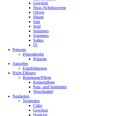
Gewürze
Nuss-/Schokocreme
Oliven
Pikant
Salz
Senf
Sonstiges
Sonstiges
Soßen
Öl
Präsente
Präsentkörbe
Präsente
Aktuelles
Empfehlungen
Nicht Eßbares
Reinigung/Pflege
Körperpflege
Putz- und Spülmittel
Waschmittel
Neuheiten
Neuheiten
Cidre
Gewürze
Hartkäse