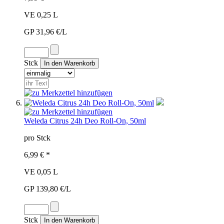
VE 0,25 L
GP 31,96 €/L
Stck
Weleda Citrus 24h Deo Roll-On, 50ml
pro Stck
6,99 € *
VE 0,05 L
GP 139,80 €/L
Stck