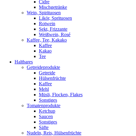
Cidre
Mischgetränke
Wein, Spirituosen
Likör, Sprituosen
Rotwein
Sekt, Frizzante
Weißwein, Rosé
Kaffee, Tee, Kakako
Kaffee
Kakao
Tee
Haltbares
Getreideprodukte
Getreide
Hülsenfrüchte
Kaffee
Mehl
Müsli, Flocken, Flakes
Sonstiges
Tomatenprodukte
Ketchup
Saucen
Sonstiges
Säfte
Nudeln, Reis, Hülsenfrüchte