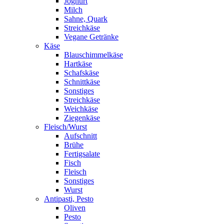
Joghurt
Milch
Sahne, Quark
Streichkäse
Vegane Getränke
Käse
Blauschimmelkäse
Hartkäse
Schafskäse
Schnittkäse
Sonstiges
Streichkäse
Weichkäse
Ziegenkäse
Fleisch/Wurst
Aufschnitt
Brühe
Fertigsalate
Fisch
Fleisch
Sonstiges
Wurst
Antipasti, Pesto
Oliven
Pesto