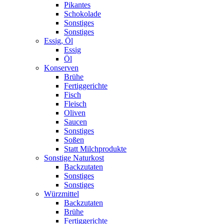
Pikantes
Schokolade
Sonstiges
Sonstiges
Essig, Öl
Essig
Öl
Konserven
Brühe
Fertiggerichte
Fisch
Fleisch
Oliven
Saucen
Sonstiges
Soßen
Statt Milchprodukte
Sonstige Naturkost
Backzutaten
Sonstiges
Sonstiges
Würzmittel
Backzutaten
Brühe
Fertiggerichte