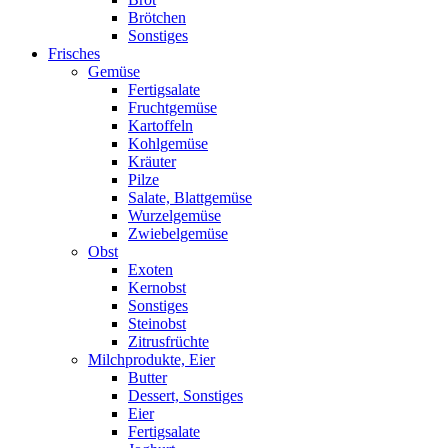
Brötchen
Sonstiges
Frisches
Gemüse
Fertigsalate
Fruchtgemüse
Kartoffeln
Kohlgemüse
Kräuter
Pilze
Salate, Blattgemüse
Wurzelgemüse
Zwiebelgemüse
Obst
Exoten
Kernobst
Sonstiges
Steinobst
Zitrusfrüchte
Milchprodukte, Eier
Butter
Dessert, Sonstiges
Eier
Fertigsalate