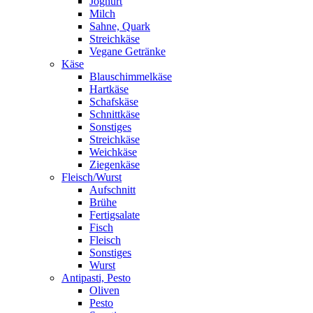
Joghurt
Milch
Sahne, Quark
Streichkäse
Vegane Getränke
Käse
Blauschimmelkäse
Hartkäse
Schafskäse
Schnittkäse
Sonstiges
Streichkäse
Weichkäse
Ziegenkäse
Fleisch/Wurst
Aufschnitt
Brühe
Fertigsalate
Fisch
Fleisch
Sonstiges
Wurst
Antipasti, Pesto
Oliven
Pesto