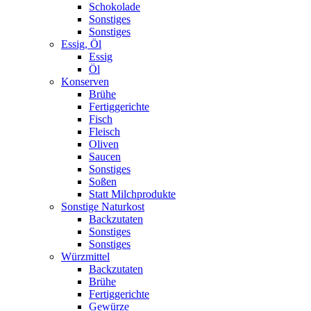
Schokolade
Sonstiges
Sonstiges
Essig, Öl
Essig
Öl
Konserven
Brühe
Fertiggerichte
Fisch
Fleisch
Oliven
Saucen
Sonstiges
Soßen
Statt Milchprodukte
Sonstige Naturkost
Backzutaten
Sonstiges
Sonstiges
Würzmittel
Backzutaten
Brühe
Fertiggerichte
Gewürze