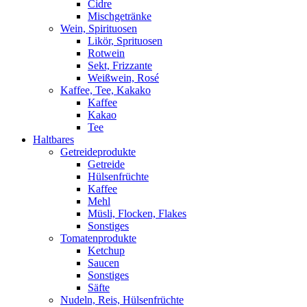
Cidre
Mischgetränke
Wein, Spirituosen
Likör, Sprituosen
Rotwein
Sekt, Frizzante
Weißwein, Rosé
Kaffee, Tee, Kakako
Kaffee
Kakao
Tee
Haltbares
Getreideprodukte
Getreide
Hülsenfrüchte
Kaffee
Mehl
Müsli, Flocken, Flakes
Sonstiges
Tomatenprodukte
Ketchup
Saucen
Sonstiges
Säfte
Nudeln, Reis, Hülsenfrüchte