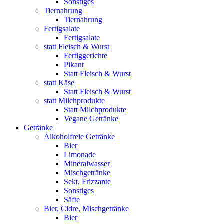
Sonstiges
Tiernahrung
Tiernahrung
Fertigsalate
Fertigsalate
statt Fleisch & Wurst
Fertiggerichte
Pikant
Statt Fleisch & Wurst
statt Käse
Statt Fleisch & Wurst
statt Milchprodukte
Statt Milchprodukte
Vegane Getränke
Getränke
Alkoholfreie Getränke
Bier
Limonade
Mineralwasser
Mischgetränke
Sekt, Frizzante
Sonstiges
Säfte
Bier, Cidre, Mischgetränke
Bier