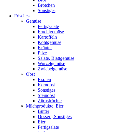
Brötchen
Sonstiges
Frisches
Gemüse
Fertigsalate
Fruchtgemüse
Kartoffeln
Kohlgemüse
Kräuter
Pilze
Salate, Blattgemüse
Wurzelgemüse
Zwiebelgemüse
Obst
Exoten
Kernobst
Sonstiges
Steinobst
Zitrusfrüchte
Milchprodukte, Eier
Butter
Dessert, Sonstiges
Eier
Fertigsalate