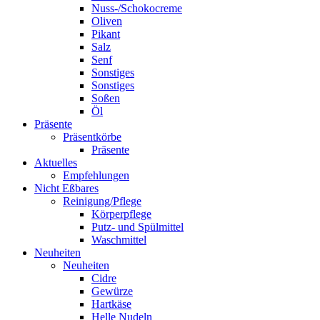
Nuss-/Schokocreme
Oliven
Pikant
Salz
Senf
Sonstiges
Sonstiges
Soßen
Öl
Präsente
Präsentkörbe
Präsente
Aktuelles
Empfehlungen
Nicht Eßbares
Reinigung/Pflege
Körperpflege
Putz- und Spülmittel
Waschmittel
Neuheiten
Neuheiten
Cidre
Gewürze
Hartkäse
Helle Nudeln