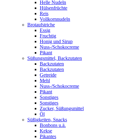
Helle Nudeln
Hülsenfrüchte
Reis
Vollkornnudeln
Brotaufstriche
Essig
Fruchtig
Honig und Sirup
Nuss-/Schokocreme
Pikant
Süßungsmittel, Backzutaten
Backzutaten
Backzutaten
Getreide
Mehl
Nuss-/Schokocreme
Pikant
Sonstiges
Sonstiges
Zucker, Süßungsmittel
Öl
Süßigkeiten, Snacks
Bonbons u.ä.
Kekse
Pikantes