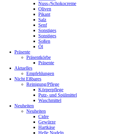
Nuss-/Schokocreme
Oliven
Pikant
Salz
Senf
Sonstiges
Sonstiges
Soßen
Öl
Präsente
Präsentkörbe
Präsente
Aktuelles
Empfehlungen
Nicht Eßbares
Reinigung/Pflege
Körperpflege
Putz- und Spülmittel
Waschmittel
Neuheiten
Neuheiten
Cidre
Gewürze
Hartkäse
Helle Nudeln