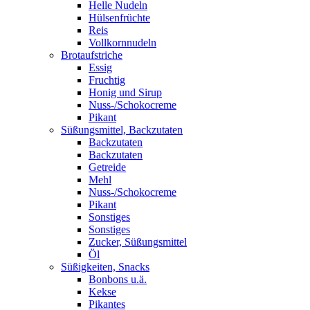
Helle Nudeln
Hülsenfrüchte
Reis
Vollkornnudeln
Brotaufstriche
Essig
Fruchtig
Honig und Sirup
Nuss-/Schokocreme
Pikant
Süßungsmittel, Backzutaten
Backzutaten
Backzutaten
Getreide
Mehl
Nuss-/Schokocreme
Pikant
Sonstiges
Sonstiges
Zucker, Süßungsmittel
Öl
Süßigkeiten, Snacks
Bonbons u.ä.
Kekse
Pikantes