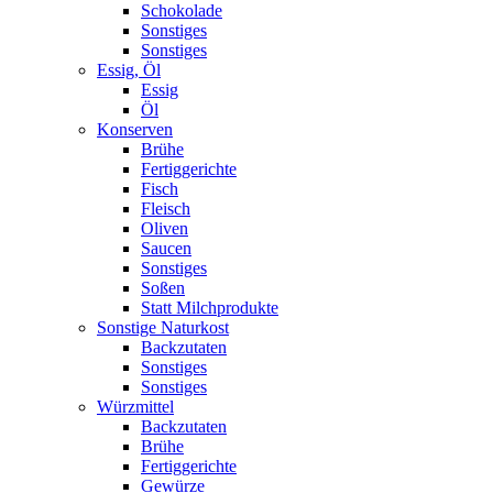
Schokolade
Sonstiges
Sonstiges
Essig, Öl
Essig
Öl
Konserven
Brühe
Fertiggerichte
Fisch
Fleisch
Oliven
Saucen
Sonstiges
Soßen
Statt Milchprodukte
Sonstige Naturkost
Backzutaten
Sonstiges
Sonstiges
Würzmittel
Backzutaten
Brühe
Fertiggerichte
Gewürze