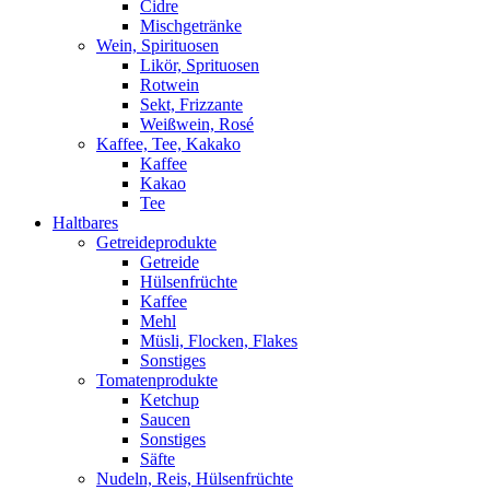
Cidre
Mischgetränke
Wein, Spirituosen
Likör, Sprituosen
Rotwein
Sekt, Frizzante
Weißwein, Rosé
Kaffee, Tee, Kakako
Kaffee
Kakao
Tee
Haltbares
Getreideprodukte
Getreide
Hülsenfrüchte
Kaffee
Mehl
Müsli, Flocken, Flakes
Sonstiges
Tomatenprodukte
Ketchup
Saucen
Sonstiges
Säfte
Nudeln, Reis, Hülsenfrüchte