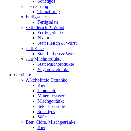
Sonstiges
Tiernahrung
Tiernahrung
Fertigsalate
Fertigsalate
statt Fleisch & Wurst
Fertiggerichte
Pikant
Statt Fleisch & Wurst
statt Käse
Statt Fleisch & Wurst
statt Milchprodukte
Statt Milchprodukte
Vegane Getränke
Getränke
Alkoholfreie Getränke
Bier
Limonade
Mineralwasser
Mischgetränke
Sekt, Frizzante
Sonstiges
Säfte
Bier, Cidre, Mischgetränke
Bier