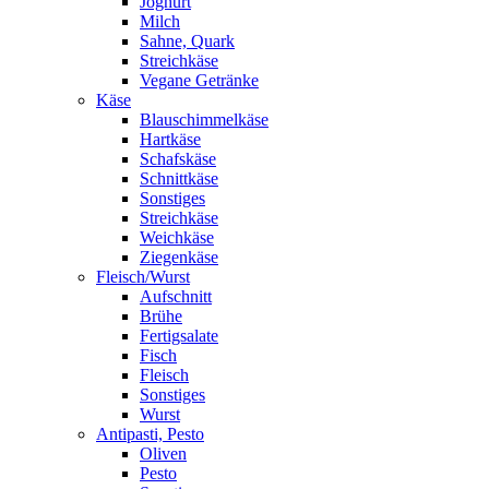
Joghurt
Milch
Sahne, Quark
Streichkäse
Vegane Getränke
Käse
Blauschimmelkäse
Hartkäse
Schafskäse
Schnittkäse
Sonstiges
Streichkäse
Weichkäse
Ziegenkäse
Fleisch/Wurst
Aufschnitt
Brühe
Fertigsalate
Fisch
Fleisch
Sonstiges
Wurst
Antipasti, Pesto
Oliven
Pesto