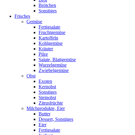
Brötchen
Sonstiges
Frisches
Gemüse
Fertigsalate
Fruchtgemüse
Kartoffeln
Kohlgemüse
Kräuter
Pilze
Salate, Blattgemüse
Wurzelgemüse
Zwiebelgemüse
Obst
Exoten
Kernobst
Sonstiges
Steinobst
Zitrusfrüchte
Milchprodukte, Eier
Butter
Dessert, Sonstiges
Eier
Fertigsalate