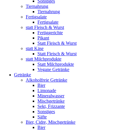
Sonstiges
Tiernahrung
Tiernahrung
Fertigsalate
Fertigsalate
statt Fleisch & Wurst
Fertiggerichte
Pikant
Statt Fleisch & Wurst
statt Käse
Statt Fleisch & Wurst
statt Milchprodukte
Statt Milchprodukte
Vegane Getränke
Getränke
Alkoholfreie Getränke
Bier
Limonade
Mineralwasser
Mischgetränke
Sekt, Frizzante
Sonstiges
Säfte
Bier, Cidre, Mischgetränke
Bier