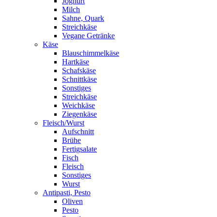
Joghurt
Milch
Sahne, Quark
Streichkäse
Vegane Getränke
Käse
Blauschimmelkäse
Hartkäse
Schafskäse
Schnittkäse
Sonstiges
Streichkäse
Weichkäse
Ziegenkäse
Fleisch/Wurst
Aufschnitt
Brühe
Fertigsalate
Fisch
Fleisch
Sonstiges
Wurst
Antipasti, Pesto
Oliven
Pesto