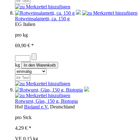
Rotweinsalametti, ca. 150 g
EG
Italien
pro kg
69,90 € *
kg
Rotwurst, Glas, 150 g, Biotopia
Hof
Bioland e.V.
Deutschland
pro Stck
4,29 € *
VE 0,15 kg