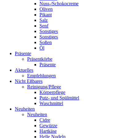
Nuss-/Schokocreme
Oliven
Pikant
Salz
Senf
Sonstiges
Sonstiges
Soßen
Öl
Präsente
Präsentkörbe
Präsente
Aktuelles
Empfehlungen
Nicht Eßbares
Reinigung/Pflege
Körperpflege
Putz- und Spülmittel
Waschmittel
Neuheiten
Neuheiten
Cidre
Gewürze
Hartkäse
Helle Nudeln