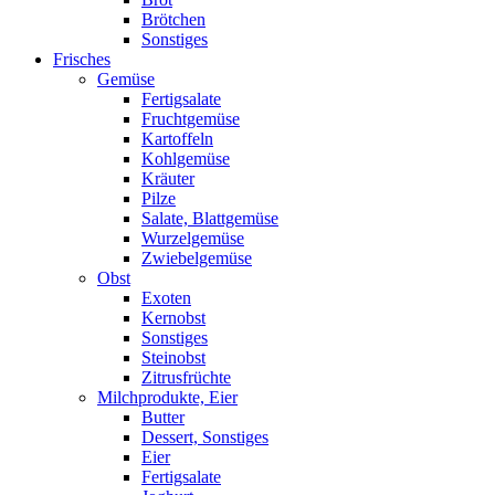
Brötchen
Sonstiges
Frisches
Gemüse
Fertigsalate
Fruchtgemüse
Kartoffeln
Kohlgemüse
Kräuter
Pilze
Salate, Blattgemüse
Wurzelgemüse
Zwiebelgemüse
Obst
Exoten
Kernobst
Sonstiges
Steinobst
Zitrusfrüchte
Milchprodukte, Eier
Butter
Dessert, Sonstiges
Eier
Fertigsalate