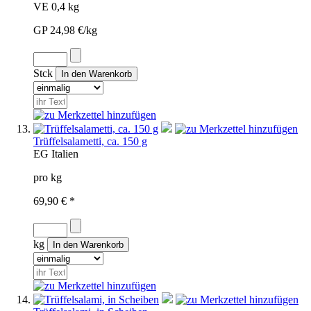
VE 0,4 kg
GP 24,98 €/kg
Stck
Trüffelsalametti, ca. 150 g
EG
Italien
pro kg
69,90 € *
kg