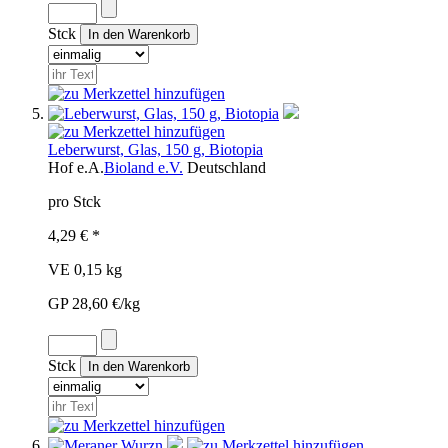
Stck
Leberwurst, Glas, 150 g, Biotopia
Hof
e.A.
Bioland e.V.
Deutschland
pro Stck
4,29 € *
VE 0,15 kg
GP 28,60 €/kg
Stck