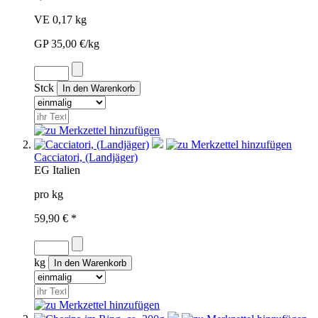
VE 0,17 kg
GP 35,00 €/kg
Stck
Cacciatori, (Landjäger)
EG
Italien
pro kg
59,90 € *
kg