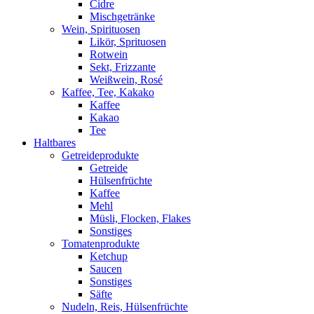
Cidre
Mischgetränke
Wein, Spirituosen
Likör, Sprituosen
Rotwein
Sekt, Frizzante
Weißwein, Rosé
Kaffee, Tee, Kakako
Kaffee
Kakao
Tee
Haltbares
Getreideprodukte
Getreide
Hülsenfrüchte
Kaffee
Mehl
Müsli, Flocken, Flakes
Sonstiges
Tomatenprodukte
Ketchup
Saucen
Sonstiges
Säfte
Nudeln, Reis, Hülsenfrüchte