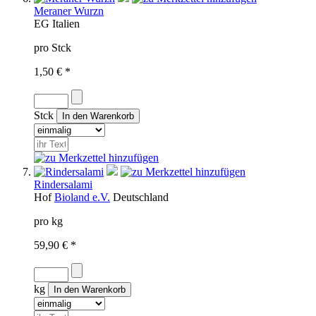
Meraner Wurzn
EG
Italien
pro Stck
1,50 € *
Stck
Rindersalami
Hof
Bioland e.V.
Deutschland
pro kg
59,90 € *
kg