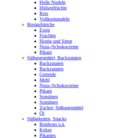
Helle Nudeln
Hülsenfrüchte
Reis
Vollkornnudeln
Brotaufstriche
Essig
Fruchtig
Honig und Sirup
Nuss-/Schokocreme
Pikant
Süßungsmittel, Backzutaten
Backzutaten
Backzutaten
Getreide
Mehl
Nuss-/Schokocreme
Pikant
Sonstiges
Sonstiges
Zucker, Süßungsmittel
Öl
Süßigkeiten, Snacks
Bonbons u.ä.
Kekse
Pikantes