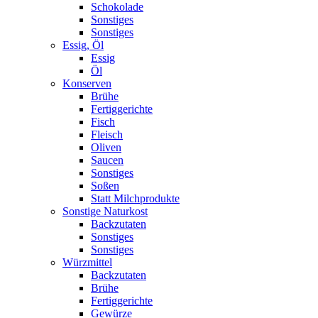
Schokolade
Sonstiges
Sonstiges
Essig, Öl
Essig
Öl
Konserven
Brühe
Fertiggerichte
Fisch
Fleisch
Oliven
Saucen
Sonstiges
Soßen
Statt Milchprodukte
Sonstige Naturkost
Backzutaten
Sonstiges
Sonstiges
Würzmittel
Backzutaten
Brühe
Fertiggerichte
Gewürze