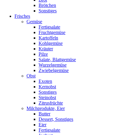
Brötchen
Sonstiges
Frisches
Gemüse
Fertigsalate
Fruchtgemüse
Kartoffeln
Kohlgemüse
Kräuter
Pilze
Salate, Blattgemüse
Wurzelgemüse
Zwiebelgemüse
Obst
Exoten
Kernobst
Sonstiges
Steinobst
Zitrusfrüchte
Milchprodukte, Eier
Butter
Dessert, Sonstiges
Eier
Fertigsalate