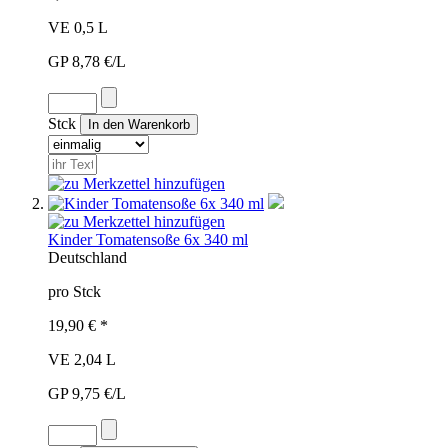
VE 0,5 L
GP 8,78 €/L
Stck
Kinder Tomatensoße 6x 340 ml
Deutschland
pro Stck
19,90 € *
VE 2,04 L
GP 9,75 €/L