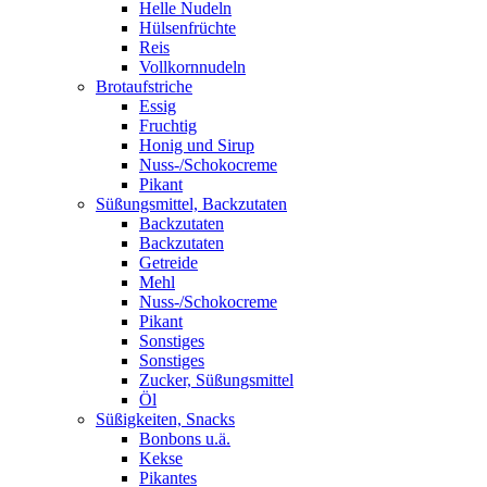
Helle Nudeln
Hülsenfrüchte
Reis
Vollkornnudeln
Brotaufstriche
Essig
Fruchtig
Honig und Sirup
Nuss-/Schokocreme
Pikant
Süßungsmittel, Backzutaten
Backzutaten
Backzutaten
Getreide
Mehl
Nuss-/Schokocreme
Pikant
Sonstiges
Sonstiges
Zucker, Süßungsmittel
Öl
Süßigkeiten, Snacks
Bonbons u.ä.
Kekse
Pikantes