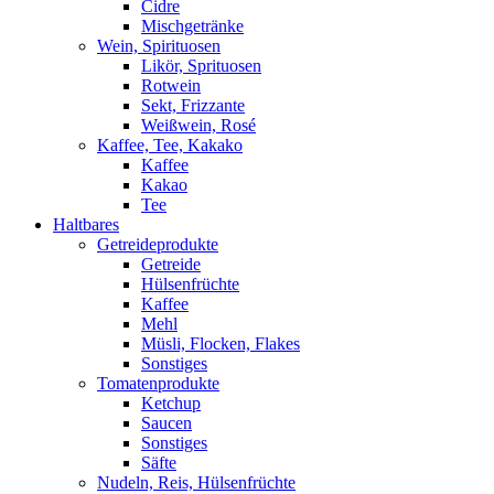
Cidre
Mischgetränke
Wein, Spirituosen
Likör, Sprituosen
Rotwein
Sekt, Frizzante
Weißwein, Rosé
Kaffee, Tee, Kakako
Kaffee
Kakao
Tee
Haltbares
Getreideprodukte
Getreide
Hülsenfrüchte
Kaffee
Mehl
Müsli, Flocken, Flakes
Sonstiges
Tomatenprodukte
Ketchup
Saucen
Sonstiges
Säfte
Nudeln, Reis, Hülsenfrüchte