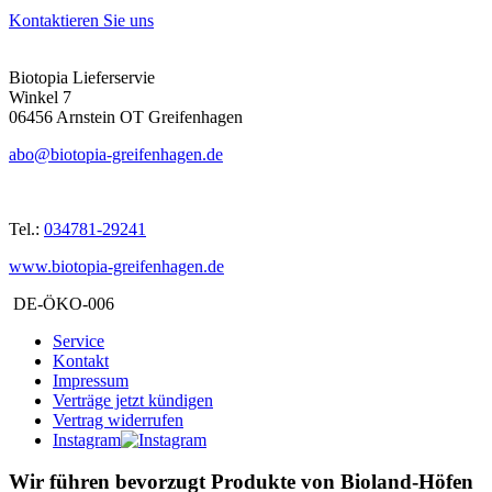
Kontaktieren Sie uns
Biotopia Lieferservie
Winkel 7
06456 Arnstein OT Greifenhagen
abo@biotopia-greifenhagen.de
Tel.:
034781-29241
www.biotopia-greifenhagen.de
DE-ÖKO-006
Service
Kontakt
Impressum
Verträge jetzt kündigen
Vertrag widerrufen
Instagram
Wir führen bevorzugt Produkte von Bioland-Höfen