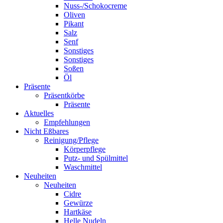
Nuss-/Schokocreme
Oliven
Pikant
Salz
Senf
Sonstiges
Sonstiges
Soßen
Öl
Präsente
Präsentkörbe
Präsente
Aktuelles
Empfehlungen
Nicht Eßbares
Reinigung/Pflege
Körperpflege
Putz- und Spülmittel
Waschmittel
Neuheiten
Neuheiten
Cidre
Gewürze
Hartkäse
Helle Nudeln