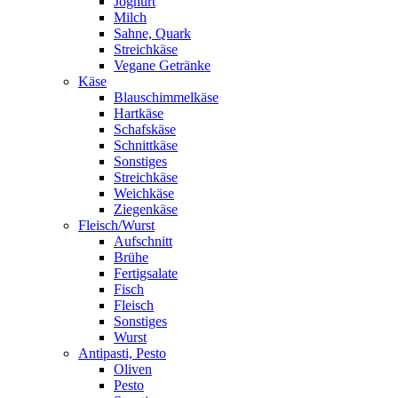
Joghurt
Milch
Sahne, Quark
Streichkäse
Vegane Getränke
Käse
Blauschimmelkäse
Hartkäse
Schafskäse
Schnittkäse
Sonstiges
Streichkäse
Weichkäse
Ziegenkäse
Fleisch/Wurst
Aufschnitt
Brühe
Fertigsalate
Fisch
Fleisch
Sonstiges
Wurst
Antipasti, Pesto
Oliven
Pesto