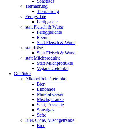
Sonstiges
Tiernahrung
Tiernahrung
Fertigsalate
Fertigsalate
statt Fleisch & Wurst
Fertiggerichte
Pikant
Statt Fleisch & Wurst
statt Käse
Statt Fleisch & Wurst
statt Milchprodukte
Statt Milchprodukte
Vegane Getränke
Getränke
Alkoholfreie Getränke
Bier
Limonade
Mineralwasser
Mischgetränke
Sekt, Frizzante
Sonstiges
Säfte
Bier, Cidre, Mischgetränke
Bier