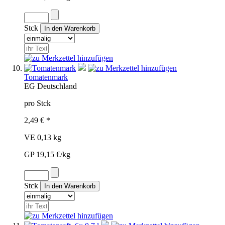
Stck
Tomatenmark
EG
Deutschland
pro Stck
2,49 € *
VE 0,13 kg
GP 19,15 €/kg
Stck