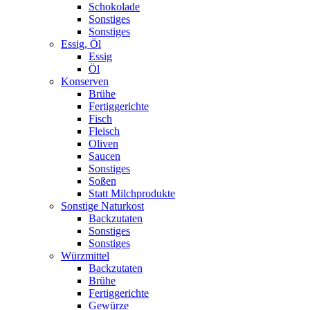
Schokolade
Sonstiges
Sonstiges
Essig, Öl
Essig
Öl
Konserven
Brühe
Fertiggerichte
Fisch
Fleisch
Oliven
Saucen
Sonstiges
Soßen
Statt Milchprodukte
Sonstige Naturkost
Backzutaten
Sonstiges
Sonstiges
Würzmittel
Backzutaten
Brühe
Fertiggerichte
Gewürze