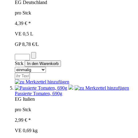
EG
Deutschland
pro Stck
4,39 € *
VE 0,5 L
GP 8,78 €/L
Stck
Passierte Tomaten, 690g
EG
Italien
pro Stck
2,99 € *
VE 0,69 kg