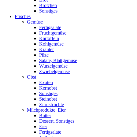
Brötchen
Sonstiges
Frisches
Gemüse
Fertigsalate
Fruchtgemüse
Kartoffeln
Kohlgemüse
Kräuter
Pilze
Salate, Blattgemüse
Wurzelgemüse
Zwiebelgemüse
Obst
Exoten
Kernobst
Sonstiges
Steinobst
Zitrusfrüchte
Milchprodukte, Eier
Butter
Dessert, Sonstiges
Eier
Fertigsalate