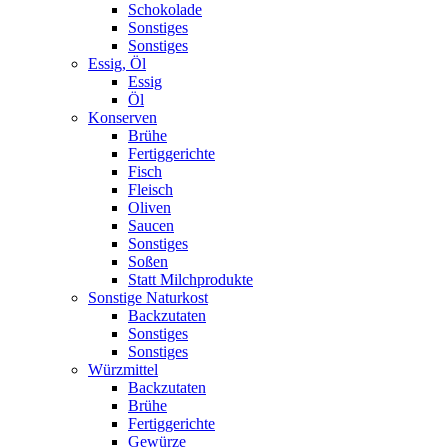
Schokolade
Sonstiges
Sonstiges
Essig, Öl
Essig
Öl
Konserven
Brühe
Fertiggerichte
Fisch
Fleisch
Oliven
Saucen
Sonstiges
Soßen
Statt Milchprodukte
Sonstige Naturkost
Backzutaten
Sonstiges
Sonstiges
Würzmittel
Backzutaten
Brühe
Fertiggerichte
Gewürze