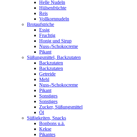
Helle Nudeln
Hülsenfrüchte
Reis
Vollkornnudeln
Brotaufstriche
Essig
Fruchtig
Honig und Sirup
Nuss-/Schokocreme
Pikant
Süßungsmittel, Backzutaten
Backzutaten
Backzutaten
Getreide
Mehl
Nuss-/Schokocreme
Pikant
Sonstiges
Sonstiges
Zucker, Süßungsmittel
Öl
Süßigkeiten, Snacks
Bonbons u.ä.
Kekse
Pikantes