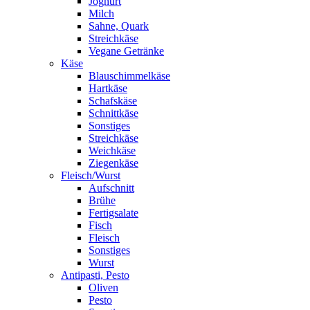
Joghurt
Milch
Sahne, Quark
Streichkäse
Vegane Getränke
Käse
Blauschimmelkäse
Hartkäse
Schafskäse
Schnittkäse
Sonstiges
Streichkäse
Weichkäse
Ziegenkäse
Fleisch/Wurst
Aufschnitt
Brühe
Fertigsalate
Fisch
Fleisch
Sonstiges
Wurst
Antipasti, Pesto
Oliven
Pesto