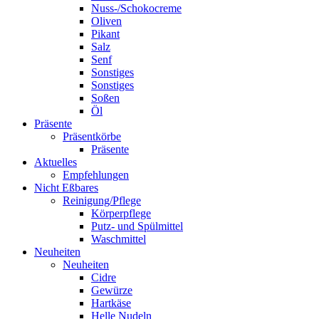
Nuss-/Schokocreme
Oliven
Pikant
Salz
Senf
Sonstiges
Sonstiges
Soßen
Öl
Präsente
Präsentkörbe
Präsente
Aktuelles
Empfehlungen
Nicht Eßbares
Reinigung/Pflege
Körperpflege
Putz- und Spülmittel
Waschmittel
Neuheiten
Neuheiten
Cidre
Gewürze
Hartkäse
Helle Nudeln