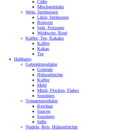
Cidre
Mischgetränke
Wein, Spirituosen
Likör, Sprituosen
Rotwein
Sekt, Frizzante
Weißwein, Rosé
Kaffee, Tee, Kakako
Kaffee
Kakao
Tee
Haltbares
Getreideprodukte
Getreide
Hülsenfrüchte
Kaffee
Mehl
Müsli, Flocken, Flakes
Sonstiges
Tomatenprodukte
Ketchup
Saucen
Sonstiges
Säfte
Nudeln, Reis, Hülsenfrüchte