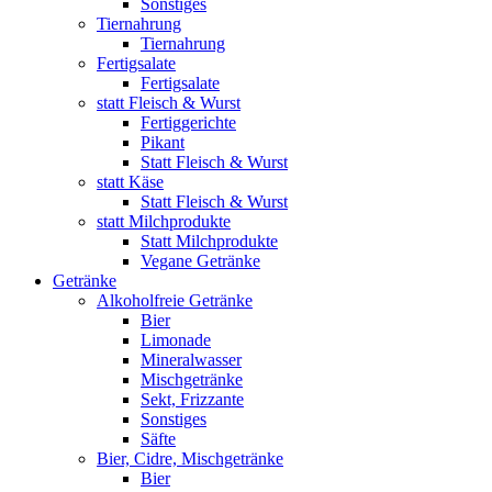
Sonstiges
Tiernahrung
Tiernahrung
Fertigsalate
Fertigsalate
statt Fleisch & Wurst
Fertiggerichte
Pikant
Statt Fleisch & Wurst
statt Käse
Statt Fleisch & Wurst
statt Milchprodukte
Statt Milchprodukte
Vegane Getränke
Getränke
Alkoholfreie Getränke
Bier
Limonade
Mineralwasser
Mischgetränke
Sekt, Frizzante
Sonstiges
Säfte
Bier, Cidre, Mischgetränke
Bier